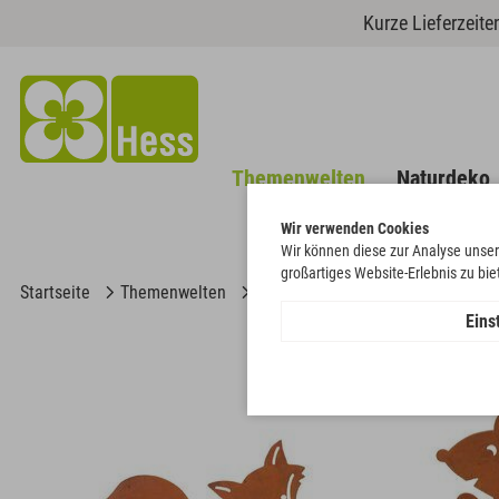
Kurze Lieferzeit
Themenwelten
Naturdeko
Wir verwenden Cookies
Wir können diese zur Analyse unser
großartiges Website-Erlebnis zu bi
Startseite
Themenwelten
Herbst
Waldtiere
Eins