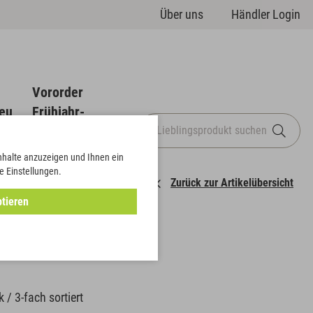
Über uns
Händler Login
Vororder
eu
Frühjahr-
Sommer
Inhalte anzuzeigen und Ihnen ein
e Einstellungen.
Zurück zur Artikelübersicht
tieren
 / 3-fach sortiert