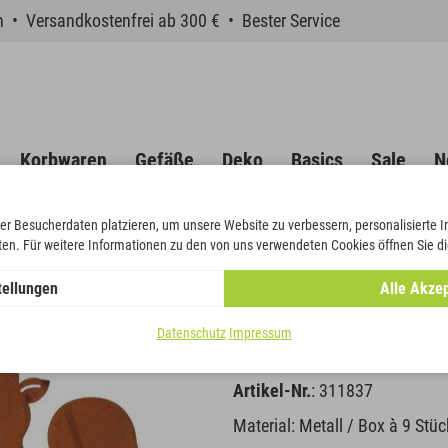
en • Versandkostenfrei ab 300 € • Bester Service
Korbwaren
Gefäße
Deko
Basics
Sale
N
er Besucherdaten platzieren, um unsere Website zu verbessern, personalisierte 
eten. Für weitere Informationen zu den von uns verwendeten Cookies öffnen Sie di
tellungen
Alle Akzep
Waldtiere
Datenschutz
Impressum
Artikel-Nr.
: 311837
Material: Metall / Box à 9 Stück