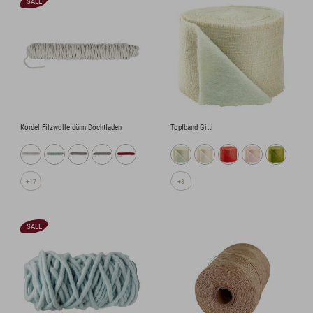
SALE
Kordel Filzwolle dünn Dochtfaden
Topfband Gitti
+17
+3
SALE