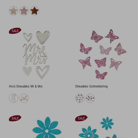
SALE
Holz-Streudeko Mr & Mrs
Streudeko Schmetterling
SALE
SALE