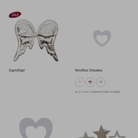
SALE
Engelsflügel
Reliefherz Streudeko
ca. 3 x 3 cm, in weiteren Größen verfügbar