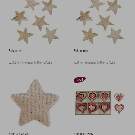
Birkenstern
Birkenstern
ca. Ø 2,5cm, in weiteren Größen verfügbar
ca. Ø 4cm, in weiteren Größen verfügbar
SALE
Stern 3D Velvet
Streudeko Herz