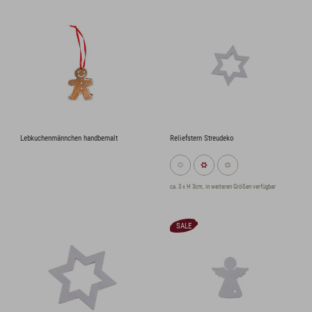
Lebkuchenmännchen handbemalt
Reliefstern Streudeko
ca. 3 x H 3cm, in weiteren Größen verfügbar
SALE