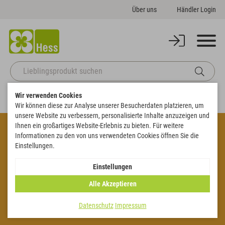
Über uns
Händler Login
Wir verwenden Cookies
Startseite
Deko
Streudeko
Wir können diese zur Analyse unserer Besucherdaten platzieren, um
unsere Website zu verbessern, personalisierte Inhalte anzuzeigen und
KLEIN, ABER FEIN
Ihnen ein großartiges Website-Erlebnis zu bieten. Für weitere
Informationen zu den von uns verwendeten Cookies öffnen Sie die
Streudeko für Tisch & Gesteck
Einstellungen.
Die kleinsten Deko-Elemente in unserem Shop sind Streuteile in
Einstellungen
verschiedensten Ausführungen: Sternchen zu Weihnachten, Herzen für
Alle Akzeptieren
Hochzeiten oder zum Valentinstag und vieles mehr können Sie bei Ihren
Aufträgen verwenden oder auch als Deko-Sortiment an Ihre Kunden
verkaufen.
Datenschutz
Impressum