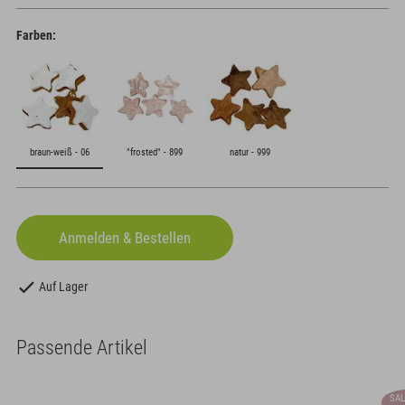
Farben:
braun-weiß - 06
"frosted" - 899
natur - 999
Auf Lager
Passende Artikel
SAL