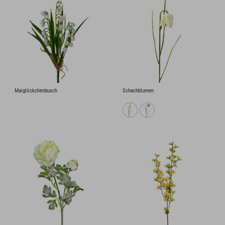
Maiglöckchenbusch
Schachblumen