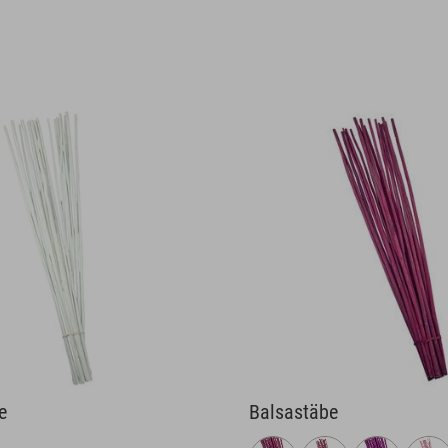
e
Balsastäbe