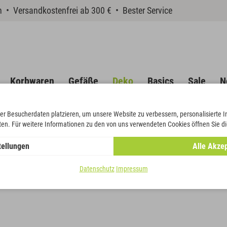
en • Versandkostenfrei ab 300 € • Bester Service
Korbwaren
Gefäße
Deko
Basics
Sale
N
er Besucherdaten platzieren, um unsere Website zu verbessern, personalisierte 
eten. Für weitere Informationen zu den von uns verwendeten Cookies öffnen Sie di
tellungen
Alle Akzep
Stäbe
Datenschutz
Impressum