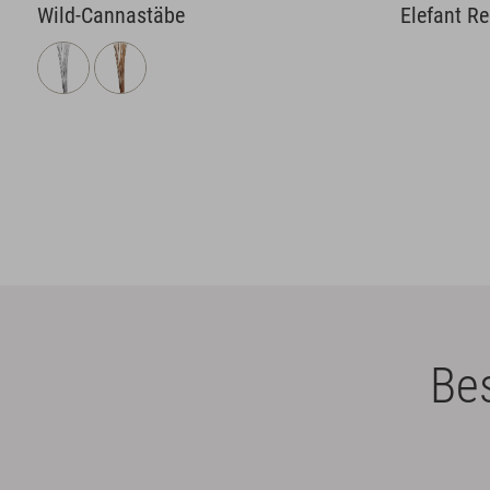
Wild-Cannastäbe
Elefant R
Bes