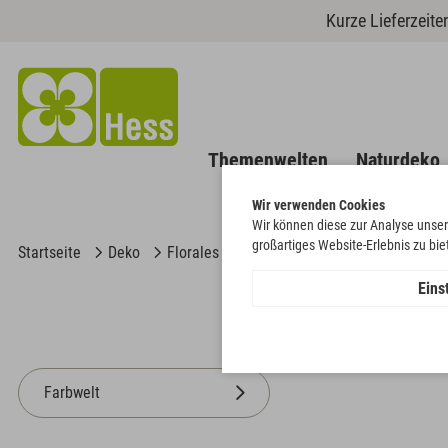
Kurze Lieferzeit
Themenwelten
Naturdeko
Wir verwenden Cookies
Wir können diese zur Analyse unser
großartiges Website-Erlebnis zu bi
Startseite
Deko
Florales
Stäbe
Eins