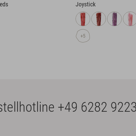
eeds
Joystick
+5
tellhotline
+49 6282 9223