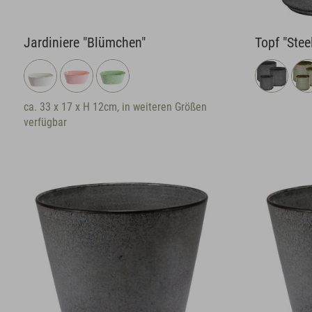
Jardiniere "Blümchen"
Topf "Stee
ca. 33 x 17 x H 12cm, in weiteren Größen
verfügbar