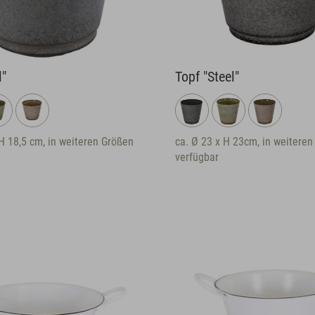
l"
Topf "Steel"
 H 18,5 cm, in weiteren Größen
ca. Ø 23 x H 23cm, in weitere
verfügbar