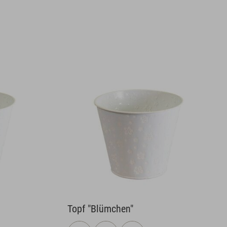
Topf "Blümchen"