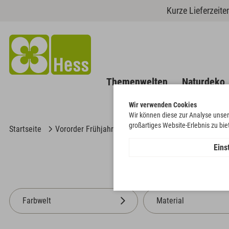
Kurze Lieferzeit
Themenwelten
Naturdeko
Wir verwenden Cookies
Wir können diese zur Analyse unser
großartiges Website-Erlebnis zu bi
Startseite
Vororder Frühjahr-Sommer
Metallgefäße
Eins