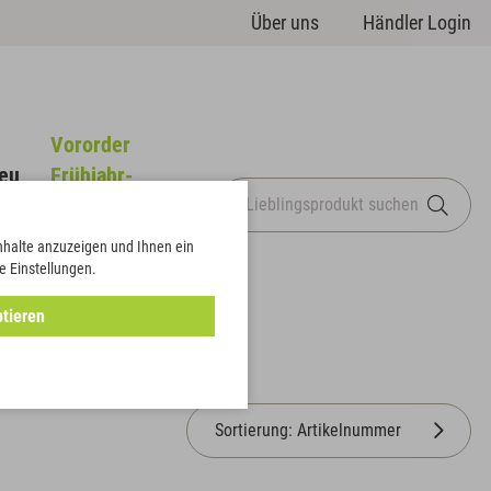
Über uns
Händler Login
Vororder
eu
Frühjahr-
Sommer
Inhalte anzuzeigen und Ihnen ein
e Einstellungen.
tieren