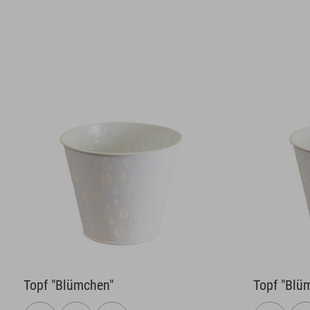
Topf "Blümchen"
Topf "Blü