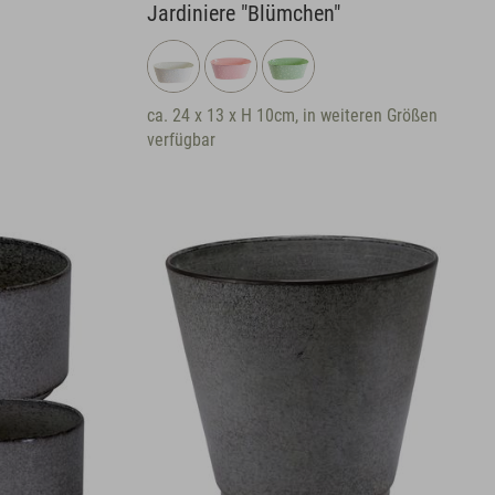
Jardiniere "Blümchen"
ca. 24 x 13 x H 10cm, in weiteren Größen
verfügbar