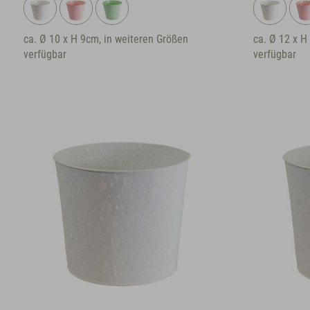
ca. Ø 10 x H 9cm, in weiteren Größen
ca. Ø 12 x H
verfügbar
verfügbar