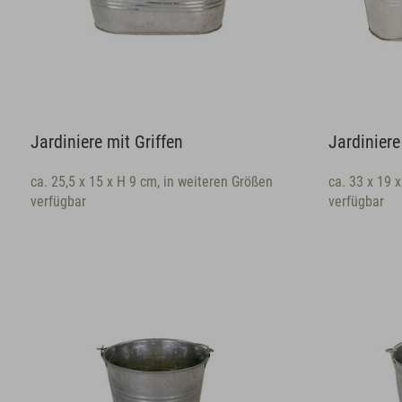
Jardiniere mit Griffen
Jardiniere
ca. 25,5 x 15 x H 9 cm, in weiteren Größen
ca. 33 x 19 
verfügbar
verfügbar