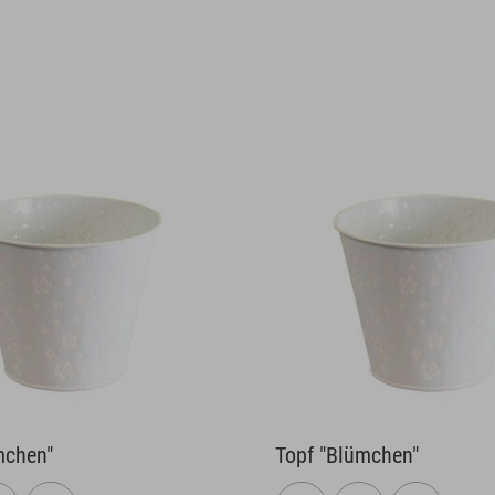
mchen"
Topf "Blümchen"