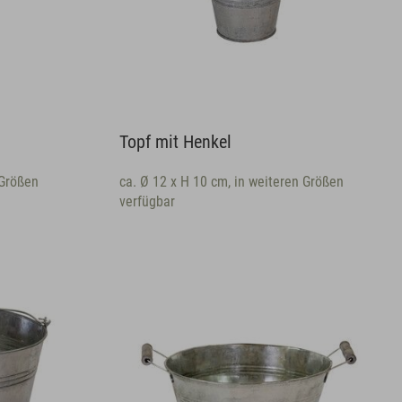
Topf mit Henkel
 Größen
ca. Ø 12 x H 10 cm, in weiteren Größen
verfügbar