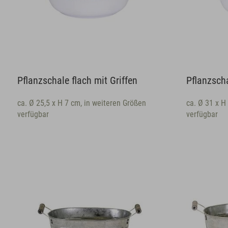
Pflanzschale flach mit Griffen
Pflanzscha
ca. Ø 25,5 x H 7 cm, in weiteren Größen
ca. Ø 31 x H
verfügbar
verfügbar