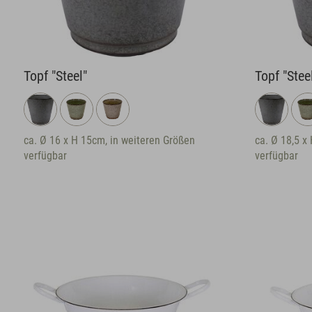
Topf "Steel"
Topf "Stee
ca. Ø 16 x H 15cm, in weiteren Größen
ca. Ø 18,5 x
verfügbar
verfügbar