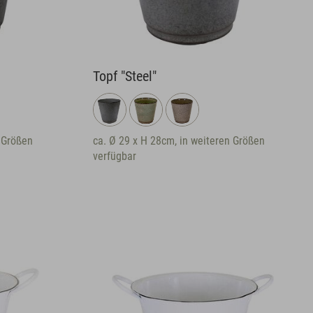
Topf "Steel"
n Größen
ca. Ø 29 x H 28cm, in weiteren Größen
verfügbar