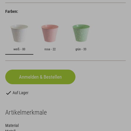
Farben:
weiß - 00
rosa - 22
grün - 33
Auf Lager
Artikelmerkmale
Material