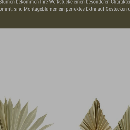
lumen bekommen Ihre Werkstücke einen besonderen Charakter. 
ankommt, sind Montageblumen ein perfektes Extra auf Gestecken 