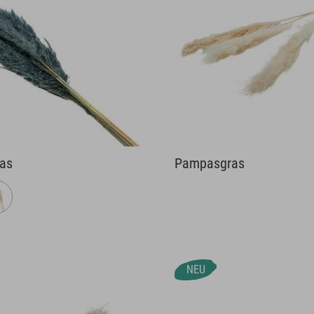
as
Pampasgras
NEU