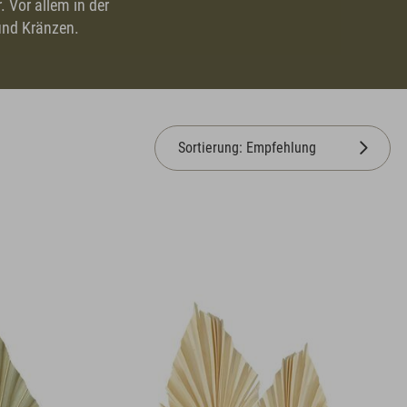
Vor allem in der
und Kränzen.