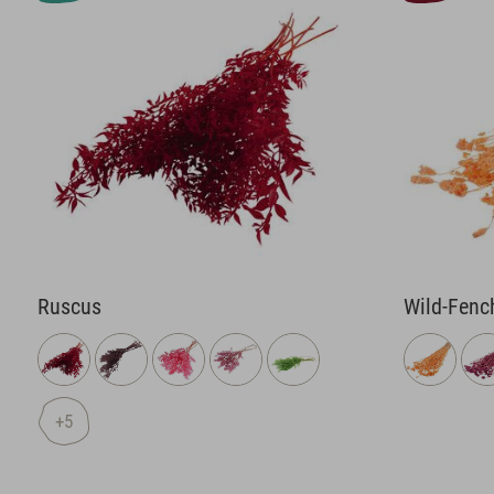
Ruscus
Wild-Fenc
+5