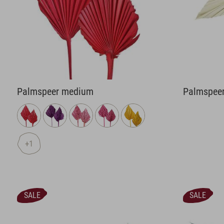
Palmspeer medium
Palmspeer
+1
SALE
SALE