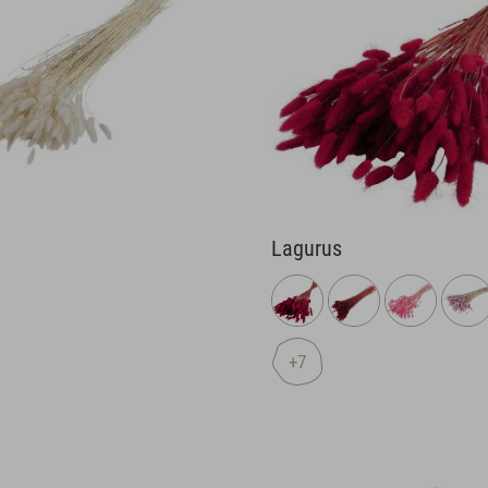
Lagurus
+7