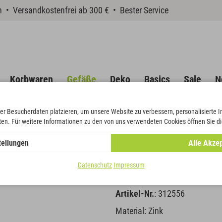
en • Versandkostenfrei ab 300 € • Bester Service
Korbwaren
Gefäße
Deko
Basics
Sale
N
er Besucherdaten platzieren, um unsere Website zu verbessern, personalisierte 
eten. Für weitere Informationen zu den von uns verwendeten Cookies öffnen Sie di
tellungen
Alle Akzep
Schale matt
Datenschutz
Impressum
Artikel-Nr.
: 312556
Material: Zink