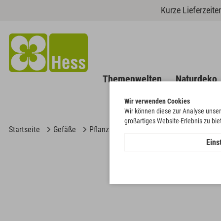
Kurze Lieferzeit
Themenwelten
Naturdeko
Wir verwenden Cookies
Wir können diese zur Analyse unser
großartiges Website-Erlebnis zu bi
Startseite
Gefäße
Pflanzschalen
Schale matt
Eins