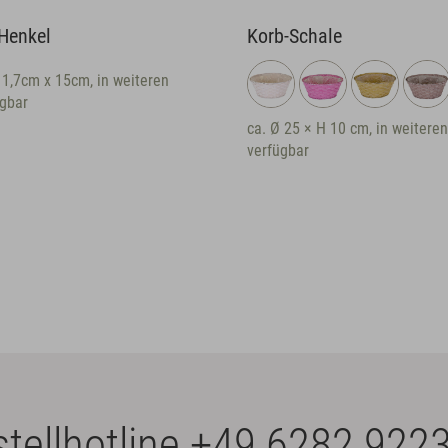
enkel
Korb-Schale
,7cm x 15cm, in weiteren
ar
ca. Ø 25 × H 10 cm, in weiteren 
verfügbar
tellhotline
+49 6282 9223