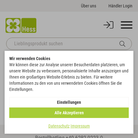
Über uns
Händler Login
Wir verwenden Cookies
Startseite
Vororder Frühjahr-Sommer
Papiertaschen und Anhänger
Wir können diese zur Analyse unserer Besucherdaten platzieren, um
unsere Website zu verbessern, personalisierte Inhalte anzuzeigen und
Papiertaschen und Anhänger
Ihnen ein großartiges Website-Erlebnis zu bieten. Für weitere
Informationen zu den von uns verwendeten Cookies öffnen Sie die
Einstellungen.
Papiertaschen und
Papiertaschen und
Einstellungen
Anhänger Ganzjahr
Anhänger Ostern
Alle Akzeptieren
Datenschutz
Impressum
Bestellhotline
+49 6282 9223-0