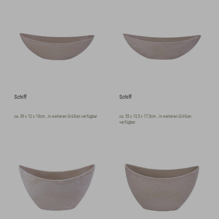
Schiff
Schiff
ca. 39 x 12 x 13cm , in weiteren Größen verfügbar
ca. 55 x 13,5 x 17,5cm , in weiteren Größen
verfügbar