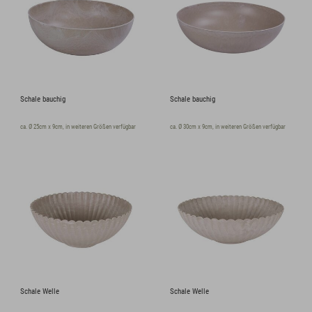
Schale bauchig
Schale bauchig
ca. Ø 25cm x 9cm, in weiteren Größen verfügbar
ca. Ø 30cm x 9cm, in weiteren Größen verfügbar
Schale Welle
Schale Welle