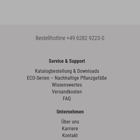
Bestellhotline
+49 6282 9223-0
Service & Support
Katalogbestellung & Downloads
ECO-Serien – Nachhaltige Pflanzgefäße
Wissenswertes
Versandkosten
FAQ
Unternehmen
Über uns
Karriere
Kontakt