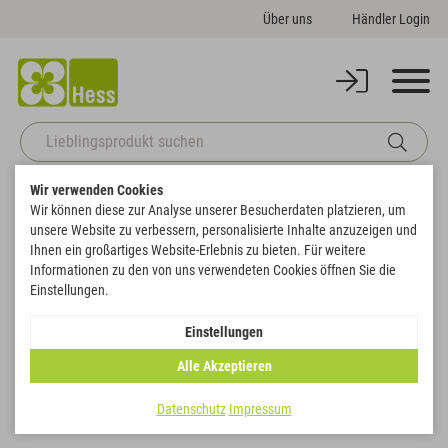
Über uns
Händler Login
Wir verwenden Cookies
Startseite
Vororder Frühjahr-Sommer
Kunststoffgefäße
Wir können diese zur Analyse unserer Besucherdaten platzieren, um
Kunststoffgefäße sand
unsere Website zu verbessern, personalisierte Inhalte anzuzeigen und
Ihnen ein großartiges Website-Erlebnis zu bieten. Für weitere
Kunststoffgefäße sand
Informationen zu den von uns verwendeten Cookies öffnen Sie die
Einstellungen.
Filtern
Einstellungen
Alle Akzeptieren
Datenschutz
Impressum