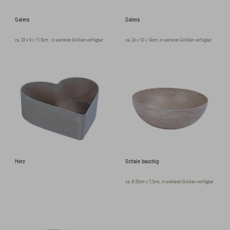
Galera
Galera
ca. 20 x 9 x 11,5cm , in weiteren Größen verfügbar
ca. 24 x 10 x 14cm, in weiteren Größen verfügbar
Herz
Schale bauchig
ca. Ø 20cm x 7,5cm, in weiteren Größen verfügbar