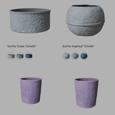
EcoFlex Schale "Schiefer"
EcoFlex Kugeltopf "Schiefer"