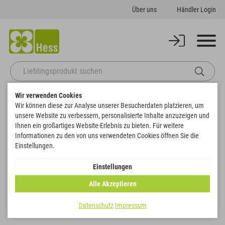
Über uns
Händler Login
Wir verwenden Cookies
Startseite
Vororder Frühjahr-Sommer
Birke
Wir können diese zur Analyse unserer Besucherdaten platzieren, um
Birkenscheiben und Birkenrinde/Rolle
unsere Website zu verbessern, personalisierte Inhalte anzuzeigen und
Ihnen ein großartiges Website-Erlebnis zu bieten. Für weitere
Birkenscheiben und Birkenrinde/Rolle
Informationen zu den von uns verwendeten Cookies öffnen Sie die
Einstellungen.
Filtern
Einstellungen
Alle Akzeptieren
Datenschutz
Impressum