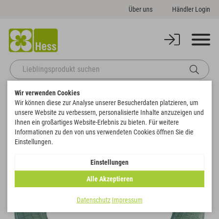
Über uns
Händler Login
Wir verwenden Cookies
Startseite
Basics
Steckschaum
Kränze & Ringe
Wir können diese zur Analyse unserer Besucherdaten platzieren, um
OASIS® ECObase® Ring mit Drahtgitter,
unsere Website zu verbessern, personalisierte Inhalte anzuzeigen und
Zurück zur Artikelübersicht
Ihnen ein großartiges Website-Erlebnis zu bieten. Für weitere
Informationen zu den von uns verwendeten Cookies öffnen Sie die
Einstellungen.
Einstellungen
Alle Akzeptieren
Datenschutz
Impressum