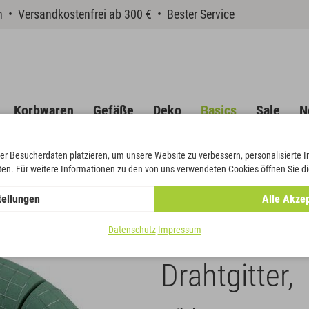
en • Versandkostenfrei ab 300 € • Bester Service
Korbwaren
Gefäße
Deko
Basics
Sale
N
er Besucherdaten platzieren, um unsere Website zu verbessern, personalisierte 
eten. Für weitere Informationen zu den von uns verwendeten Cookies öffnen Sie di
S® ECObase® Ring mit Drahtgitter,
tellungen
Alle Akzep
OASIS® ECO
Datenschutz
Impressum
Drahtgitter,