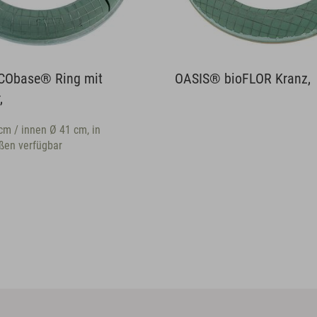
OASIS® bioFLOR Kranz,
OASIS® BIOLIT
ca. Ø 50 × 6 cm / i
weiteren Größen ve