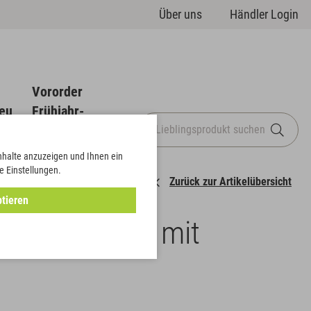
Über uns
Händler Login
Vororder
eu
Frühjahr-
Sommer
Inhalte anzuzeigen und Ihnen ein
e Einstellungen.
Zurück zur Artikelübersicht
tieren
base® Ring mit