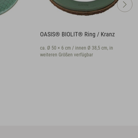
® Ring / Kranz
OASIS® ECObase® Ring
nnen Ø 38,5 cm, in
ca. Ø 42 × 8 cm / innen Ø 21,5 cm, in
rfügbar
weiteren Größen verfügbar