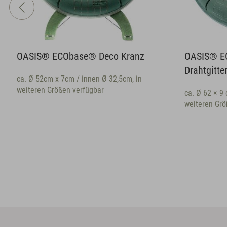
ranz
OASIS® ECObase® Ring mit
Drahtgitter,
, in
ca. Ø 62 × 9 cm / innen Ø 41 cm, in
weiteren Größen verfügbar