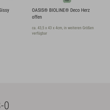
LINE® Deco Herz
OASIS® BIOLINE® Kleine
Urnenherz mit Stellfläche
x 4cm, in weiteren Größen
-0