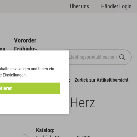
Über uns
Händler Login
Vororder
eu
Frühjahr-
Sommer
Inhalte anzuzeigen und Ihnen ein
e Einstellungen.
Zurück zur Artikelübersicht
tieren
LINE® Deco Herz
Katalog: