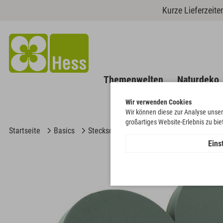
Kurze Lieferzeit
Themenwelten
Naturdeko
Wir verwenden Cookies
Wir können diese zur Analyse unser
großartiges Website-Erlebnis zu bi
Startseite
Basics
Steckschaum
Herzen
OASIS® BIOL
Eins