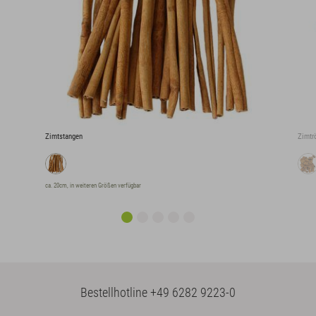
Zimtstangen
Zimtr
ca. 20cm, in weiteren Größen verfügbar
Bestellhotline
+49 6282 9223-0