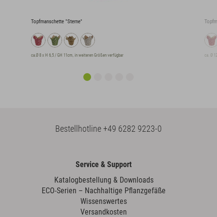
ne"
Topfmanschette "Sterne"
in weiteren Größen verfügbar
ca. Ø 12,5 x H 10 / GH 15cm, in weiteren Größen verf
Bestellhotline
+49 6282 9223-0
Service & Support
Katalogbestellung & Downloads
ECO-Serien – Nachhaltige Pflanzgefäße
Wissenswertes
Versandkosten