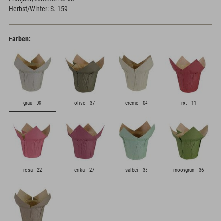
Herbst/Winter: S. 159
Farben:
grau - 09
olive - 37
creme - 04
rot - 11
rosa - 22
erika - 27
salbei - 35
moosgrün - 36