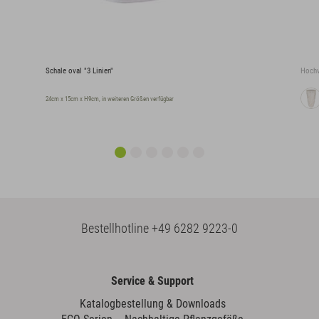
Schale oval "3 Linien"
Hochv
24cm x 15cm x H9cm, in weiteren Größen verfügbar
Bestellhotline
+49 6282 9223-0
Service & Support
Katalogbestellung & Downloads