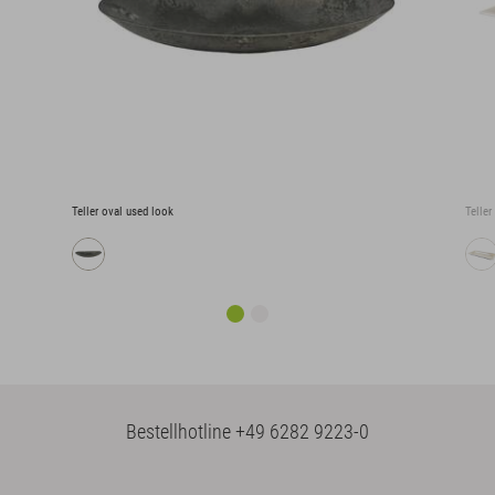
Teller oval used look
Teller
Bestellhotline
+49 6282 9223-0