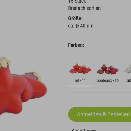
15 Stück
Dreifach sortiert
Größe:
ca. Ø 40mm
Farben:
rot - 11
bordeaux - 16
sil