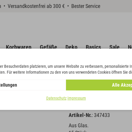
en • Versandkostenfrei ab 300 € • Bester Service
Korbwaren
Gefäße
Deko
Basics
Sale
N
er Besucherdaten platzieren, um unsere Website zu verbessern, personalisierte 
eten. Für weitere Informationen zu den von uns verwendeten Cookies öffnen Sie di
tellungen
Alle Akzep
Stern
Datenschutz
Impressum
Artikel-Nr.
: 347433
Aus Glas.