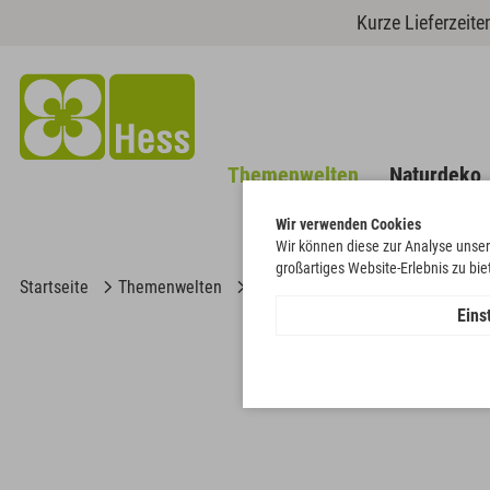
Kurze Lieferzeit
Themenwelten
Naturdeko
Wir verwenden Cookies
Wir können diese zur Analyse unser
großartiges Website-Erlebnis zu bi
Startseite
Themenwelten
Weihnachten & Winter
Stern
Eins