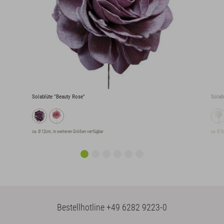
Solablüte "Beauty Rose"
Solab
ca. Ø 12cm, in weiteren Größen verfügbar
ca. Ø 5
Bestellhotline
+49 6282 9223-0