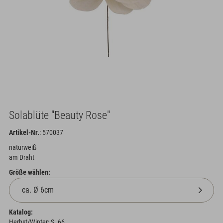
Solablüte "Beauty Rose"
Artikel-Nr.
: 570037
naturweiß
am Draht
Größe wählen:
Katalog:
Herbst/Winter: S. 66