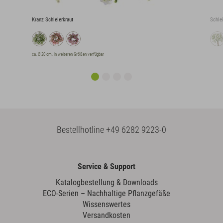
Kranz Schleierkraut
Schlei
ca. Ø 20 cm, in weiteren Größen verfügbar
Bestellhotline
+49 6282 9223-0
Service & Support
Katalogbestellung & Downloads
ECO-Serien – Nachhaltige Pflanzgefäße
Wissenswertes
Versandkosten