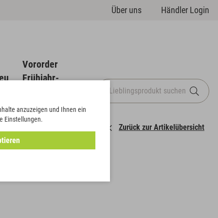
Über uns
Händler Login
Vororder
eu
Frühjahr-
Sommer
Inhalte anzuzeigen und Ihnen ein
e Einstellungen.
Zurück zur Artikelübersicht
tieren
mit Griffen