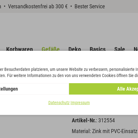
en • Versandkostenfrei ab 300 € • Bester Service
Korbwaren
Gefäße
Deko
Basics
Sale
N
er Besucherdaten platzieren, um unsere Website zu verbessern, personalisierte 
eten. Für weitere Informationen zu den von uns verwendeten Cookies öffnen Sie di
fen
tellungen
Alle Akzep
Schale rund 
Datenschutz
Impressum
Artikel-Nr.
: 312554
Material: Zink mit PVC-Einsatz