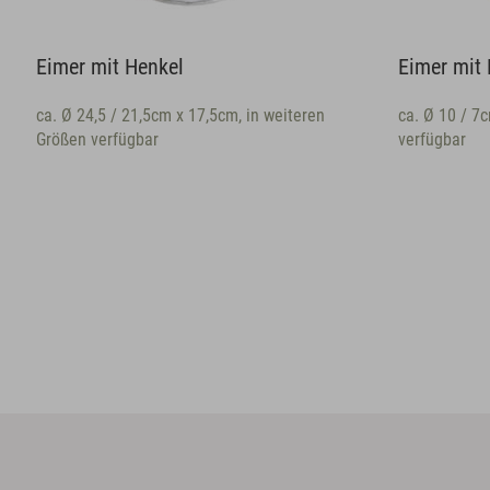
kel
Eimer mit Henkel
cm x 17,5cm, in weiteren
ca. Ø 10 / 7cm x 8cm, in weiteren 
verfügbar