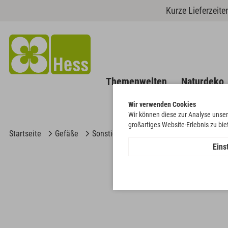
Kurze Lieferzeit
Themenwelten
Naturdeko
Wir verwenden Cookies
Wir können diese zur Analyse unser
großartiges Website-Erlebnis zu bi
Startseite
Gefäße
Sonstige Gefäße
Schale rund mit Grif
Eins