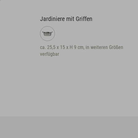
rdiniere mit Griffen
Schale matt
. 25,5 x 15 x H 9 cm, in weiteren Größen
ca. Ø 25,5 x H 9 cm,
rfügbar
verfügbar