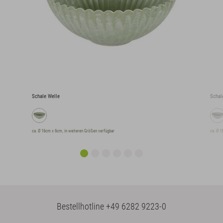
Schale Welle
Schal
ca. Ø 16cm x 6cm, in weiteren Größen verfügbar
ca. Ø 1
Bestellhotline
+49 6282 9223-0