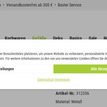
en • Versandkostenfrei ab 300 € • Bester Service
Korbwaren
Gefäße
Deko
Basics
Sale
N
er Besucherdaten platzieren, um unsere Website zu verbessern, personalisierte 
eten. Für weitere Informationen zu den von uns verwendeten Cookies öffnen Sie di
tellungen
Alle Akzep
Schale "Her
Datenschutz
Impressum
Artikel-Nr.
: 312356
Material: Metall