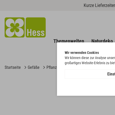
Kurze Lieferzeit
Themenwelten
Naturdeko
Wir verwenden Cookies
Wir können diese zur Analyse unser
großartiges Website-Erlebnis zu bi
Startseite
Gefäße
Pflanzgefäße
Schale "Herz"
Eins