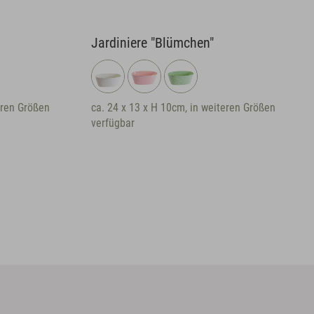
Jardiniere "Blümchen"
Topf "Blü
ca. 24 x 13 x H 10cm, in weiteren Größen
ca. Ø 12 x H
verfügbar
verfügbar