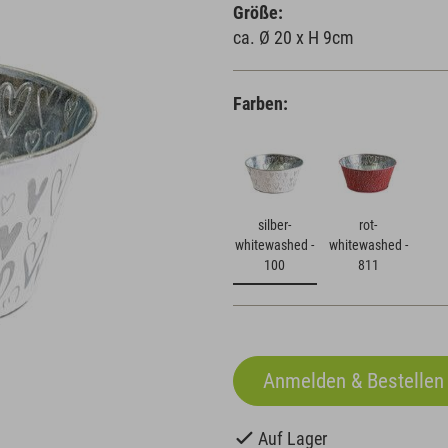
Größe:
ca. Ø 20 x H 9cm
Farben:
silber-
rot-
whitewashed -
whitewashed -
100
811
Auf Lager