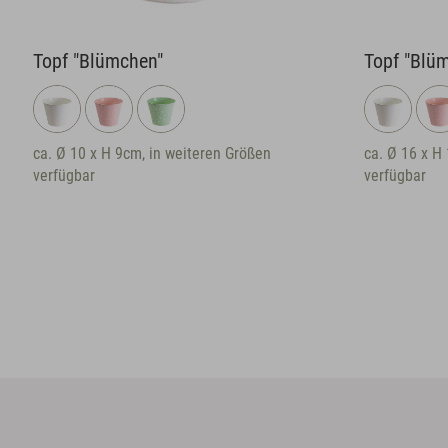
lümchen"
Topf "Blümchen"
x H 9cm, in weiteren Größen
ca. Ø 16 x H 14,5cm, in wei
verfügbar