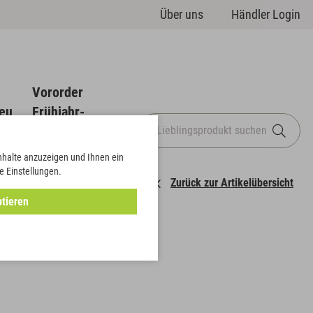
Über uns
Händler Login
Vororder
eu
Frühjahr-
Sommer
Inhalte anzuzeigen und Ihnen ein
e Einstellungen.
Zurück zur Artikelübersicht
tieren
z"