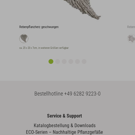
Rebenpflanzherz geschwungen
Reben
ca. 25 x 20 x 7cm, in weiteren Größen verfügbar
Bestellhotline
+49 6282 9223-0
Service & Support
Katalogbestellung & Downloads
ECO-Serien – Nachhaltige Pflanzgefäße