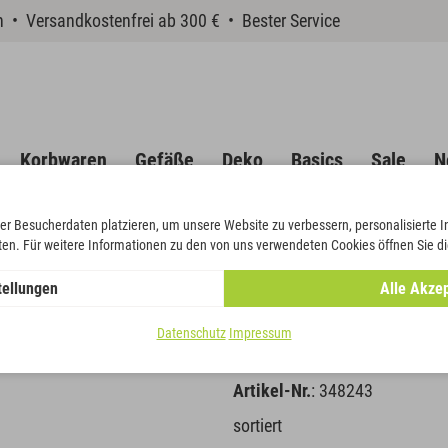
en • Versandkostenfrei ab 300 € • Bester Service
Korbwaren
Gefäße
Deko
Basics
Sale
N
er Besucherdaten platzieren, um unsere Website zu verbessern, personalisierte 
eten. Für weitere Informationen zu den von uns verwendeten Cookies öffnen Sie di
Herzsticker
tellungen
Alle Akzep
Poly-Engel I
Datenschutz
Impressum
Artikel-Nr.
: 348243
sortiert