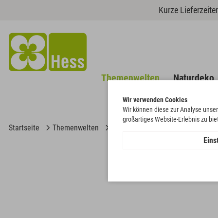
Kurze Lieferzeit
Themenwelten
Naturdeko
Wir verwenden Cookies
Wir können diese zur Analyse unser
großartiges Website-Erlebnis zu bi
Startseite
Themenwelten
Hochzeit
Poly-Engel Igor auf 
Eins