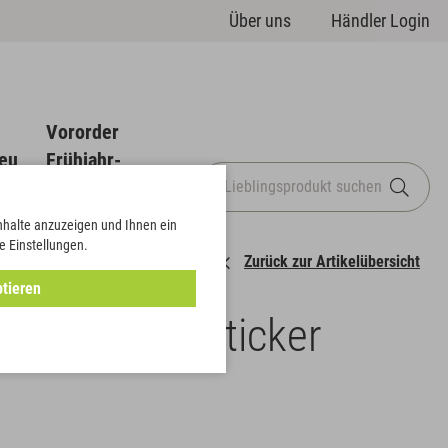
Über uns
Händler Login
Vororder
eu
Frühjahr-
Sommer
Inhalte anzuzeigen und Ihnen ein
e Einstellungen.
Zurück zur Artikelübersicht
tieren
gor auf Herzsticker