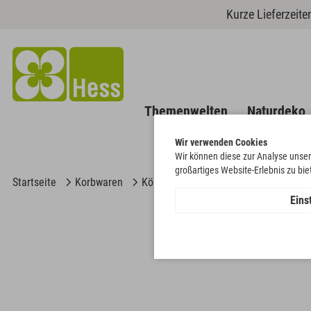
Kurze Lieferzeit
Themenwelten
Naturdeko
Wir verwenden Cookies
Wir können diese zur Analyse unser
großartiges Website-Erlebnis zu bi
Startseite
Korbwaren
Körbe
Pflanzkorb 3er-Set
Eins