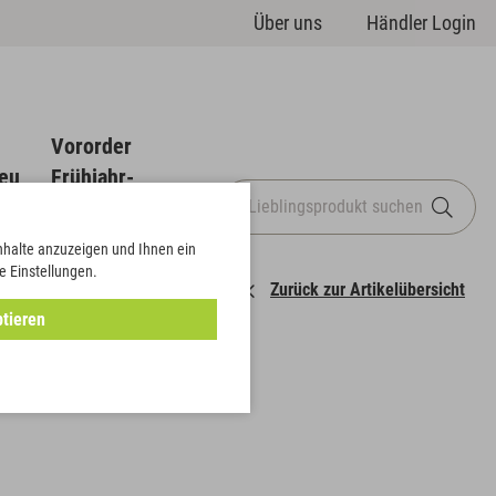
Über uns
Händler Login
Vororder
eu
Frühjahr-
Sommer
Inhalte anzuzeigen und Ihnen ein
e Einstellungen.
Zurück zur Artikelübersicht
tieren
er-Set