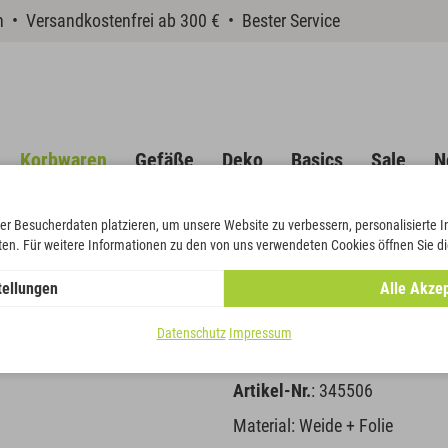
en • Versandkostenfrei ab 300 € • Bester Service
Korbwaren
Gefäße
Deko
Basics
Sale
N
er Besucherdaten platzieren, um unsere Website zu verbessern, personalisierte 
eten. Für weitere Informationen zu den von uns verwendeten Cookies öffnen Sie di
tellungen
Alle Akzep
Pflanzkorb 3
Datenschutz
Impressum
Artikel-Nr.
: 345506
Material: Weide + Folie