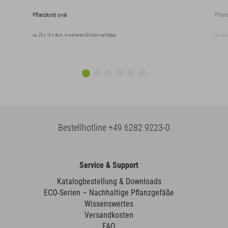
Pflanzkorb oval
Pflan
ca. 25 x 13 x 9cm, in weiteren Größen verfügbar
ca. 30 
Bestellhotline
+49 6282 9223-0
Service & Support
Katalogbestellung & Downloads
ECO-Serien – Nachhaltige Pflanzgefäße
Wissenswertes
Versandkosten
FAQ