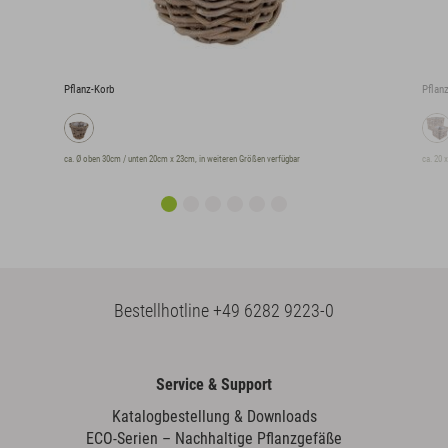
Pflanz-Korb
Pflan
ca. Ø oben 30cm / unten 20cm x 23cm, in weiteren Größen verfügbar
ca. 20 
Bestellhotline
+49 6282 9223-0
Service & Support
Katalogbestellung & Downloads
ECO-Serien – Nachhaltige Pflanzgefäße