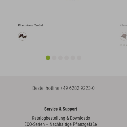
Pflanz-Kreuz 2er-Set
Pflan
ca. 30 
Bestellhotline
+49 6282 9223-0
Service & Support
Katalogbestellung & Downloads
ECO-Serien – Nachhaltige Pflanzgefäße