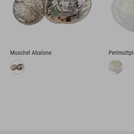
Muschel Abalone
Perlmuttpl