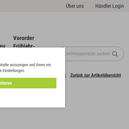
Über uns
Händler Login
Vororder
eu
Frühjahr-
Sommer
Inhalte anzuzeigen und Ihnen ein
e Einstellungen.
Zurück zur Artikelübersicht
tieren
eiben klein