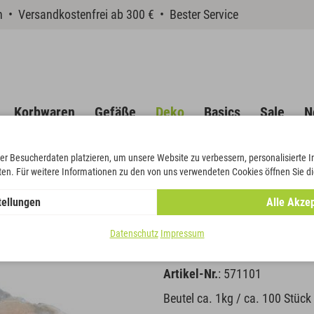
en • Versandkostenfrei ab 300 € • Bester Service
Korbwaren
Gefäße
Deko
Basics
Sale
N
er Besucherdaten platzieren, um unsere Website zu verbessern, personalisierte 
eten. Für weitere Informationen zu den von uns verwendeten Cookies öffnen Sie di
lmuttscheiben klein
tellungen
Alle Akzep
Perlmuttsch
Datenschutz
Impressum
Artikel-Nr.
: 571101
Beutel ca. 1kg / ca. 100 Stück