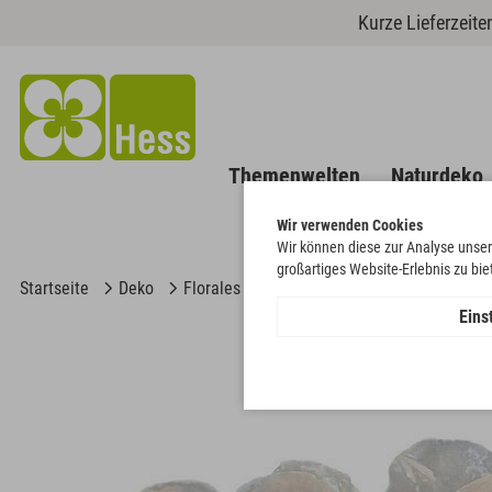
Kurze Lieferzeit
Themenwelten
Naturdeko
Wir verwenden Cookies
Wir können diese zur Analyse unser
großartiges Website-Erlebnis zu bi
Startseite
Deko
Florales
Muscheln & Schnecken
Per
Eins