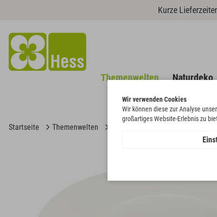
Kurze Lieferzeit
Themenwelten
Naturdeko
Wir verwenden Cookies
Wir können diese zur Analyse unser
großartiges Website-Erlebnis zu bi
Startseite
Themenwelten
Weihnachten & Winter
Papierd
Eins