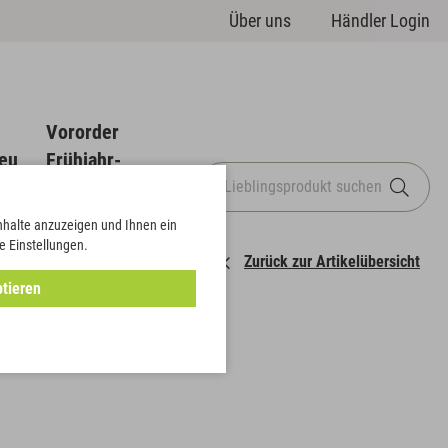
Über uns
Händler Login
Vororder
eu
Frühjahr-
Sommer
Inhalte anzuzeigen und Ihnen ein
e Einstellungen.
Zurück zur Artikelübersicht
tieren
metallic