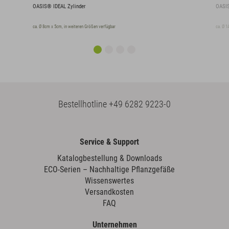
OASIS® IDEAL Zylinder
OASIS
ca. Ø 8cm x 5cm, in weiteren Größen verfügbar
ca. Ø 1
Bestellhotline
+49 6282 9223-0
Service & Support
Katalogbestellung & Downloads
ECO-Serien – Nachhaltige Pflanzgefäße
Wissenswertes
Versandkosten
FAQ
Unternehmen