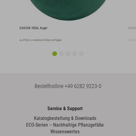
OASIS® IDEAL Kugel
OASIS
ca. Ø 9cm, in weiteren Größen verfügbar
ca. Ø 1
Bestellhotline
+49 6282 9223-0
Service & Support
Katalogbestellung & Downloads
ECO-Serien – Nachhaltige Pflanzgefäße
Wissenswertes