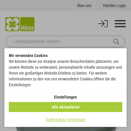
Über uns
Händler Login
Wir verwenden Cookies
Startseite
Basics
Steckschaum
Herzen
Wir können diese zur Analyse unserer Besucherdaten platzieren, um
OASIS® ECObase® Deco Herz geschlossen
unsere Website zu verbessern, personalisierte Inhalte anzuzeigen und
Zurück zur Artikelübersicht
Ihnen ein großartiges Website-Erlebnis zu bieten. Für weitere
Informationen zu den von uns verwendeten Cookies öffnen Sie die
Einstellungen.
Einstellungen
Alle Akzeptieren
Datenschutz
Impressum