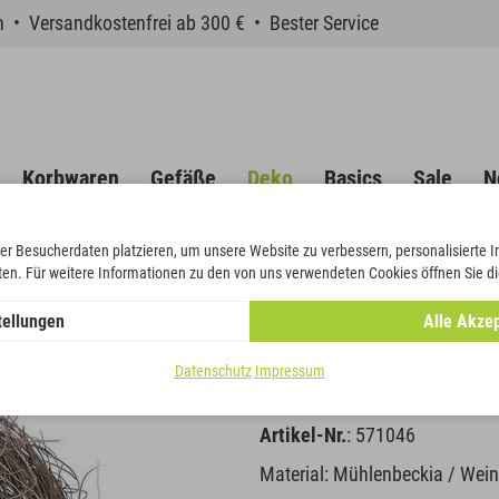
en • Versandkostenfrei ab 300 € • Bester Service
Korbwaren
Gefäße
Deko
Basics
Sale
N
er Besucherdaten platzieren, um unsere Website zu verbessern, personalisierte 
eten. Für weitere Informationen zu den von uns verwendeten Cookies öffnen Sie di
eckia Girlande
tellungen
Alle Akzep
Mühlenbecki
Datenschutz
Impressum
Artikel-Nr.
: 571046
Material: Mühlenbeckia / Wei