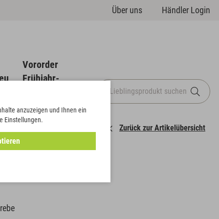
Über uns
Händler Login
Vororder
eu
Frühjahr-
Sommer
Inhalte anzuzeigen und Ihnen ein
e Einstellungen.
Zurück zur Artikelübersicht
tieren
a Girlande
nrebe