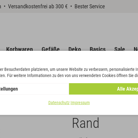
en • Versandkostenfrei ab 300 € • Bester Service
Korbwaren
Gefäße
Deko
Basics
Sale
N
er Besucherdaten platzieren, um unsere Website zu verbessern, personalisierte 
eten. Für weitere Informationen zu den von uns verwendeten Cookies öffnen Sie di
ugs-Moiré mit goldenem Rand
tellungen
Alle Akzep
Band Verzug
Datenschutz
Impressum
Rand