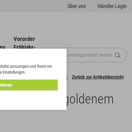
Über uns
Händler Login
Vororder
eu
Frühjahr-
Sommer
Inhalte anzuzeigen und Ihnen ein
e Einstellungen.
Zurück zur Artikelübersicht
tieren
s-Moiré mit goldenem