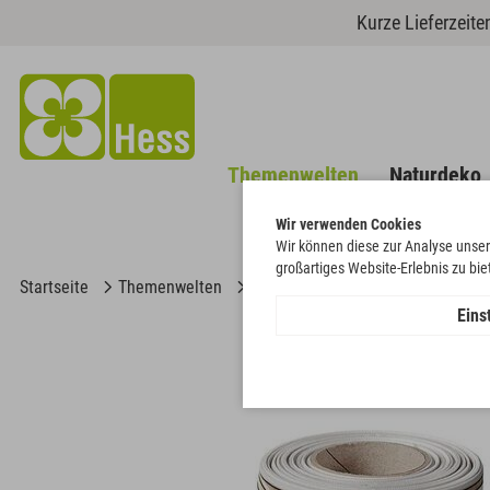
Kurze Lieferzeit
Themenwelten
Naturdeko
Wir verwenden Cookies
Wir können diese zur Analyse unser
großartiges Website-Erlebnis zu bi
Startseite
Themenwelten
Trauer & Gedenken
Band Verz
Eins