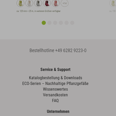
+14
ca. 125 mm × 25 m, in weiteren Größen verfügbar
ca. 150
Bestellhotline
+49 6282 9223-0
Service & Support
Katalogbestellung & Downloads
ECO-Serien – Nachhaltige Pflanzgefäße
Wissenswertes
Versandkosten
FAQ
Unternehmen