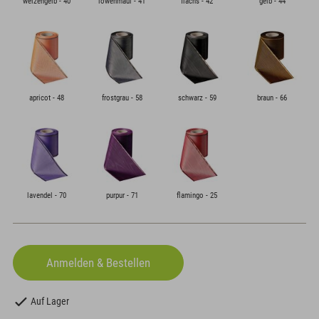
weizengelb - 40
löwenmaul - 41
flachs - 42
gelb - 44
apricot - 48
frostgrau - 58
schwarz - 59
braun - 66
lavendel - 70
purpur - 71
flamingo - 25
Auf Lager