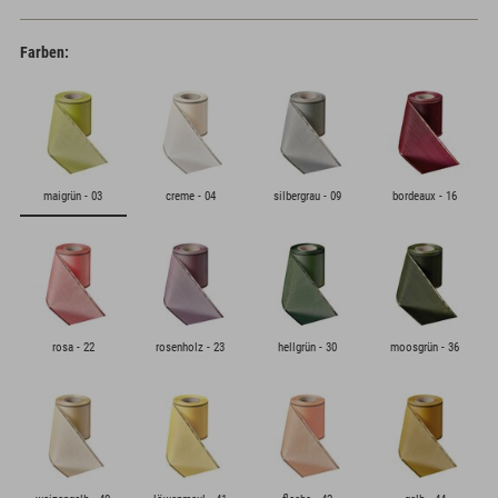
Farben:
maigrün - 03
creme - 04
silbergrau - 09
bordeaux - 16
rosa - 22
rosenholz - 23
hellgrün - 30
moosgrün - 36