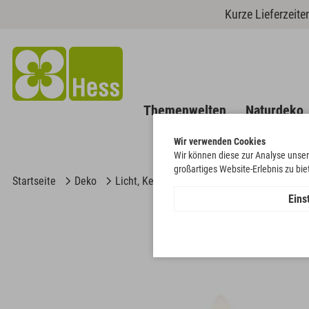
Kurze Lieferzeit
Themenwelten
Naturdeko
Wir verwenden Cookies
Wir können diese zur Analyse unser
großartiges Website-Erlebnis zu bi
Startseite
Deko
Licht, Kerzen und Kerzenhalter
LED-Tee
Eins