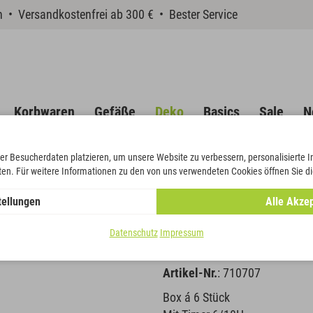
en • Versandkostenfrei ab 300 € • Bester Service
Korbwaren
Gefäße
Deko
Basics
Sale
N
er Besucherdaten platzieren, um unsere Website zu verbessern, personalisierte 
eten. Für weitere Informationen zu den von uns verwendeten Cookies öffnen Sie di
licht mit Flammeneffekt
tellungen
Alle Akzep
LED-Teelich
Datenschutz
Impressum
Artikel-Nr.
: 710707
Box á 6 Stück