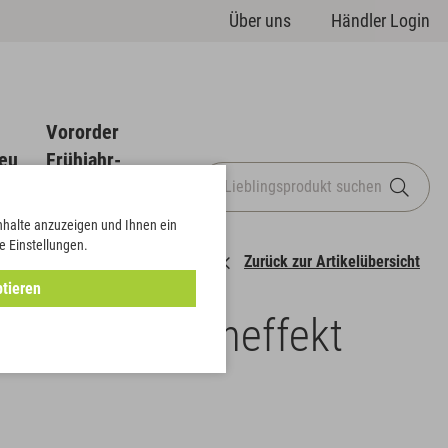
Über uns
Händler Login
Vororder
eu
Frühjahr-
Sommer
Inhalte anzuzeigen und Ihnen ein
e Einstellungen.
Zurück zur Artikelübersicht
tieren
t mit Flammeneffekt