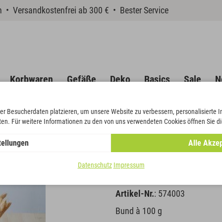
en • Versandkostenfrei ab 300 € • Bester Service
Korbwaren
Gefäße
Deko
Basics
Sale
N
er Besucherdaten platzieren, um unsere Website zu verbessern, personalisierte 
eten. Für weitere Informationen zu den von uns verwendeten Cookies öffnen Sie di
tellungen
Alle Akzep
Lagurus
Datenschutz
Impressum
Artikel-Nr.
: 574003
Bund à 100 g