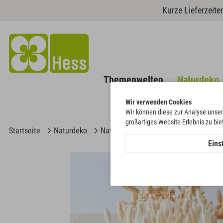
Kurze Lieferzeit
Themenwelten
Naturdeko
Wir verwenden Cookies
Wir können diese zur Analyse unser
großartiges Website-Erlebnis zu bi
Startseite
Naturdeko
Natur & gebleicht
Lagurus
Eins