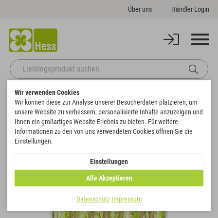
Über uns
Händler Login
Wir verwenden Cookies
Startseite
Basics
Bänder, Filz & Wolle
Tisch- & Dekobänder
Wir können diese zur Analyse unserer Besucherdaten platzieren, um
Kordel Materialmix Tüll / Papierkordel
unsere Website zu verbessern, personalisierte Inhalte anzuzeigen und
Zurück zur Artikelübersicht
Ihnen ein großartiges Website-Erlebnis zu bieten. Für weitere
Informationen zu den von uns verwendeten Cookies öffnen Sie die
Einstellungen.
SALE
Einstellungen
Alle Akzeptieren
Datenschutz
Impressum