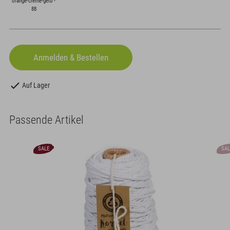
orange-creme-gelb -
88
Auf Lager
Passende Artikel
SALE
SAL