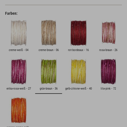
Farben:
creme-weiß - 04
creme-braun - 06
rot-bordeaux - 16
rosa-braun - 26
erika-rosa-weiß - 27
grün-braun - 36
gelb-zitrone-weiß - 40
lila-pink - 72