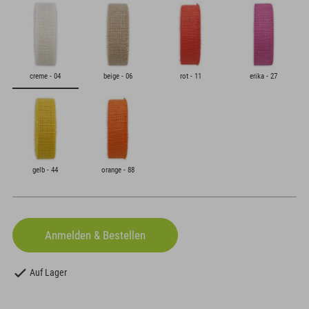
creme - 04
beige - 06
rot - 11
erika - 27
gelb - 44
orange - 88
Auf Lager