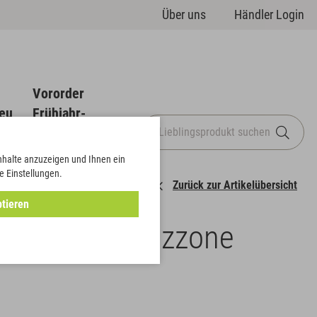
Über uns
Händler Login
Vororder
eu
Frühjahr-
Sommer
Inhalte anzuzeigen und Ihnen ein
e Einstellungen.
Zurück zur Artikelübersicht
tieren
sen und Pflanzzone