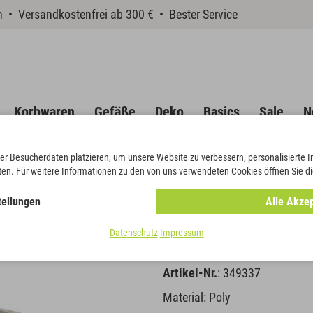
en • Versandkostenfrei ab 300 € • Bester Service
Korbwaren
Gefäße
Deko
Basics
Sale
N
er Besucherdaten platzieren, um unsere Website zu verbessern, personalisierte 
eten. Für weitere Informationen zu den von uns verwendeten Cookies öffnen Sie di
Rosen und Pflanzzone
tellungen
Alle Akzep
Herz mit Ro
Datenschutz
Impressum
Artikel-Nr.
: 349337
Material: Poly