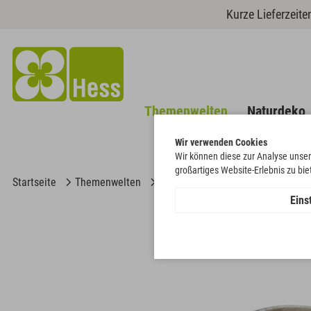
Kurze Lieferzeit
Themenwelten
Naturdeko
Wir verwenden Cookies
Wir können diese zur Analyse unser
großartiges Website-Erlebnis zu bi
Startseite
Themenwelten
Trauer & Gedenken
Herz mit 
Eins