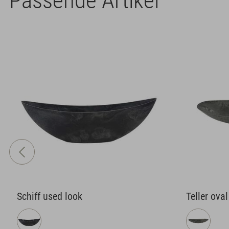
Passende Artikel
Teller oval used look
Schale ba