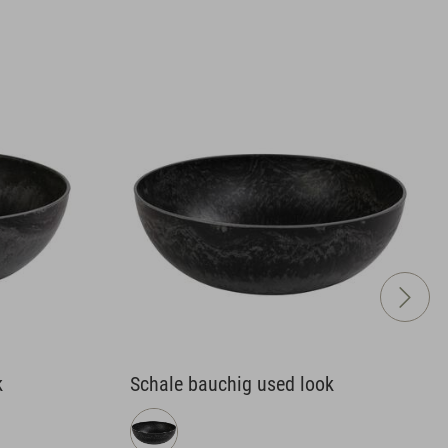
k
Steckgefäß quadratisch used look