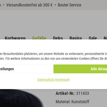
en • Versandkostenfrei ab 300 € • Bester Service
Korbwaren
Gefäße
Deko
Basics
Sale
N
er Besucherdaten platzieren, um unsere Website zu verbessern, personalisierte 
eten. Für weitere Informationen zu den von uns verwendeten Cookies öffnen Sie di
tellungen
Alle Akzep
Herz used l
Datenschutz
Impressum
Artikel-Nr.
: 311433
Material: Kunststoff