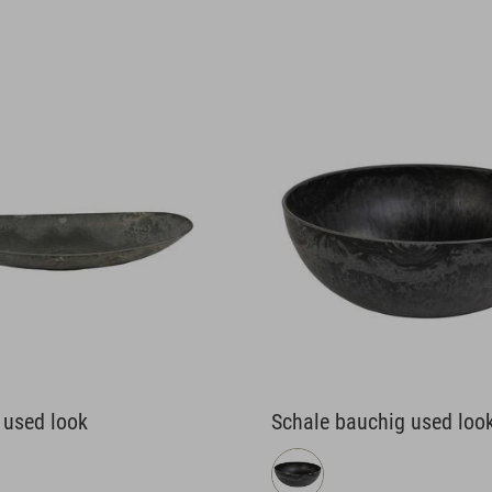
uchig used look
Schale bauchig used loo