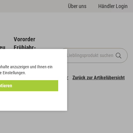
Über uns
Händler Login
Vororder
eu
Frühjahr-
Sommer
Inhalte anzuzeigen und Ihnen ein
e Einstellungen.
Zurück zur Artikelübersicht
tieren
ook