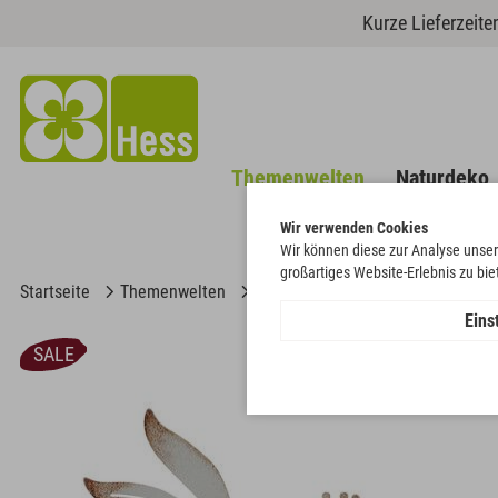
Kurze Lieferzeit
Themenwelten
Naturdeko
Wir verwenden Cookies
Wir können diese zur Analyse unser
großartiges Website-Erlebnis zu bi
Startseite
Themenwelten
Ostern
Hase stehend auf Holz
Eins
SALE