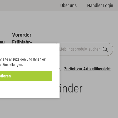
Über uns
Händler Login
Vororder
eu
Frühjahr-
Sommer
Inhalte anzuzeigen und Ihnen ein
e Einstellungen.
Zurück zur Artikelübersicht
tieren
d auf Holzständer