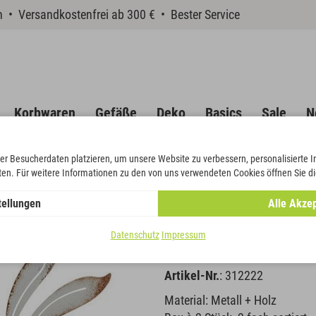
en • Versandkostenfrei ab 300 € • Bester Service
Korbwaren
Gefäße
Deko
Basics
Sale
N
er Besucherdaten platzieren, um unsere Website zu verbessern, personalisierte 
eten. Für weitere Informationen zu den von uns verwendeten Cookies öffnen Sie di
ständer
tellungen
Alle Akzep
Hase stehen
Datenschutz
Impressum
Artikel-Nr.
: 312222
Material: Metall + Holz