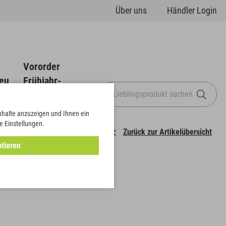
Über uns
Händler Login
Vororder
eu
Frühjahr-
Sommer
Inhalte anzuzeigen und Ihnen ein
e Einstellungen.
Zurück zur Artikelübersicht
tieren
 "Ida"