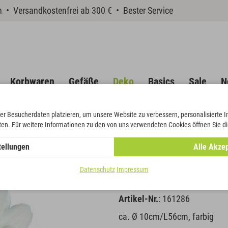
en • Versandkostenfrei ab 300 € • Bester Service
Korbwaren
Gefäße
Deko
Basics
Sale
N
er Besucherdaten platzieren, um unsere Website zu verbessern, personalisierte 
eten. Für weitere Informationen zu den von uns verwendeten Cookies öffnen Sie di
Gerbera
tellungen
Alle Akzep
Gerbera
Datenschutz
Impressum
Artikel-Nr.
: 161286
ca. Ø 10cm/L56cm, farbig