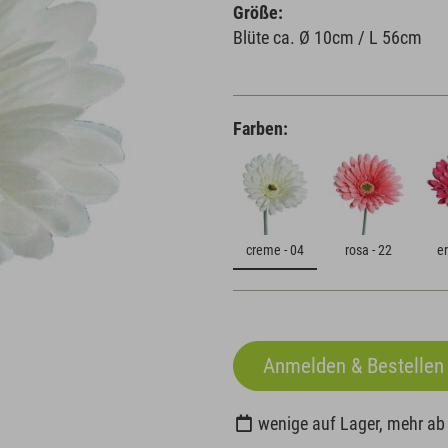
Größe:
Blüte ca. Ø 10cm / L 56cm
Farben:
creme - 04
rosa - 22
er
wenige auf Lager, mehr a